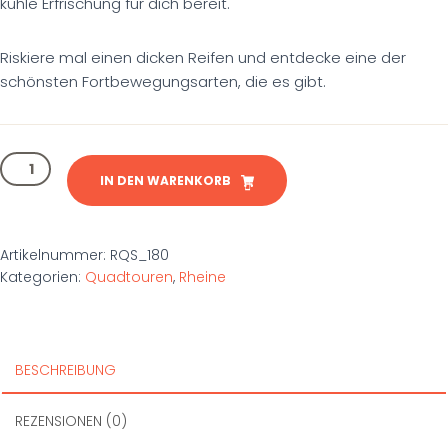
kühle Erfrischung für dich bereit.
Riskiere mal einen dicken Reifen und entdecke eine der
schönsten Fortbewegungsarten, die es gibt.
3
Std.
IN DEN WARENKORB
Quadtour
in
Rheine
Artikelnummer:
RQS_180
Menge
Kategorien:
Quadtouren
,
Rheine
BESCHREIBUNG
REZENSIONEN (0)